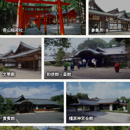
長山稲荷社
参集所
文華殿
勅使館・斎館
貴賓館
橿原神宮会館