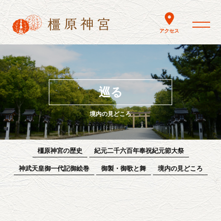
toggle nav
アクセス
巡る
境内の見どころ
橿原神宮の歴史
紀元二千六百年奉祝紀元節大祭
神武天皇御一代記御絵巻
御製・御歌と舞
境内の見どころ