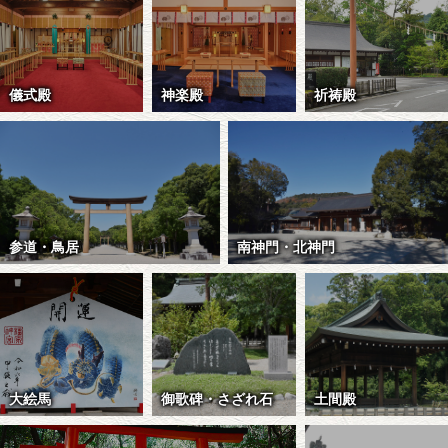
儀式殿
神楽殿
祈祷殿
参道・鳥居
南神門・北神門
大絵馬
御歌碑・さざれ石
土間殿