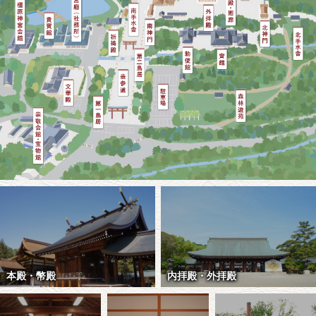
本殿・幣殿
内拝殿・外拝殿