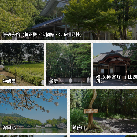
崇敬会館（養正殿・宝物館・Café橿乃杜）
橿原神宮庁（社務
神饌田
祓所
所）
深田池
畝傍山