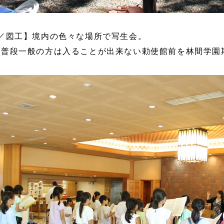
目／図工】境内の色々な場所で写生会。
：普段一般の方は入ることが出来ない勅使館前を林間学園