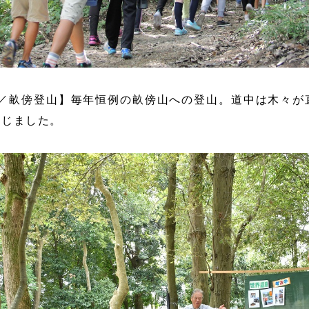
目／畝傍登山】毎年恒例の畝傍山への登山。道中は木々が
感じました。