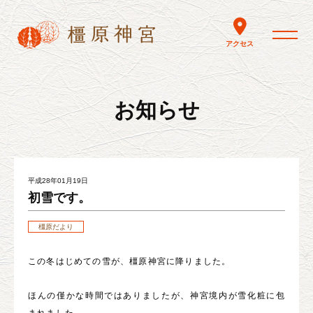
toggle nav
アクセス
お知らせ
平成28年01月19日
初雪です。
橿原だより
この冬はじめての雪が、橿原神宮に降りました。
ほんの僅かな時間ではありましたが、神宮境内が雪化粧に包