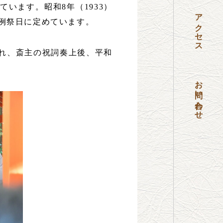
ています。昭和
8
年（
1933
）
アクセス
例祭日に定めています。
れ、斎主の祝詞奏上後、平和
お問い合わせ