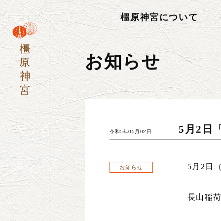
橿原神宮について
お知らせ
5月2
令和5年05月02日
5
月
2
日
お知らせ
長山稲荷