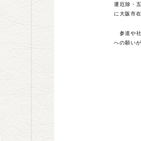
運厄除・
に大阪市
参道や社
への願い