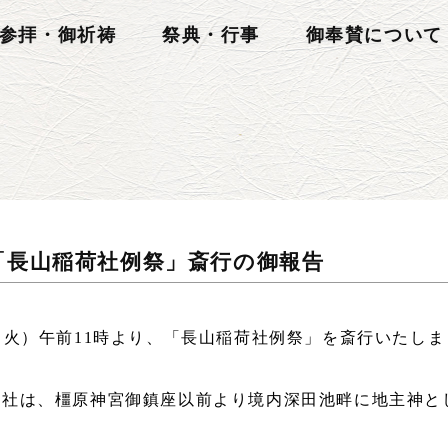
参拝・御祈祷
祭典・行事
御奉賛について
日「長山稲荷社例祭」斎行の御報告
（火）午前
11
時より、「長山稲荷社例祭」を斎行いたしま
社は、橿原神宮御鎮座以前より境内深田池畔に地主神と