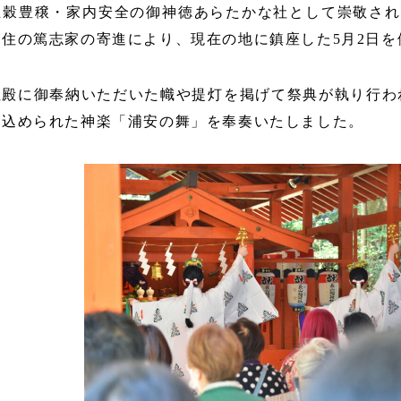
五穀豊穣・家内安全の御神徳あらたかな社として崇敬され
在住の篤志家の寄進により、現在の地に鎮座した
5
月
2
日を
殿に御奉納いただいた幟や提灯を掲げて祭典が執り行わ
が込められた神楽「浦安の舞」を奉奏いたしました。