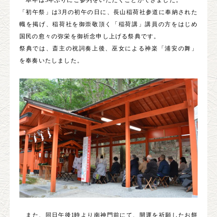
本年は
3
年ぶりにご参列をいただくことができました。
「初午祭」は
3
月の初午の日に、長山稲荷社参道に奉納された
幟を掲げ、稲荷社を御崇敬頂く「稲荷講」講員の方をはじめ
国民の愈々の弥栄を御祈念申し上げる祭典です。
祭典では、斎主の祝詞奏上後、巫女による神楽「浦安の舞」
を奉奏いたしました。
また、同日午後
1
時より南神門前にて、開運を祈願したお餅