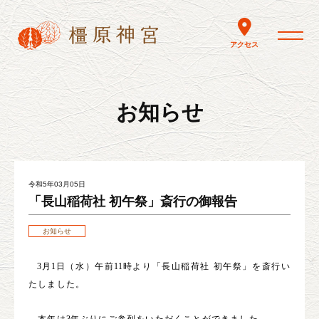
toggle nav
アクセス
お知らせ
令和5年03月05日
「長山稲荷社 初午祭」斎行の御報告
お知らせ
3
月
1
日（水）午前
11
時より「長山稲荷社 初午祭」を斎行い
たしました。