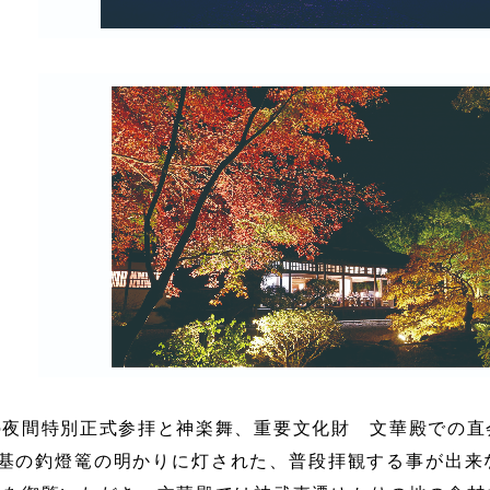
の夜間特別正式参拝と神楽舞、重要文化財 文華殿での直
70基の釣燈篭の明かりに灯された、普段拝観する事が出