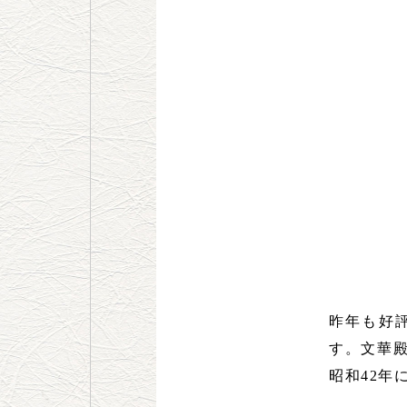
昨年も好
す。文華
昭和42年