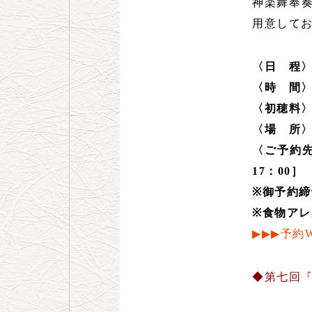
神楽舞奉
用意して
〈日 程〉
〈時 間〉
〈初穂料〉
〈場 所〉
〈ご予約先
17：00］
※御予約締
※食物ア
▶▶▶予約
◆第七回