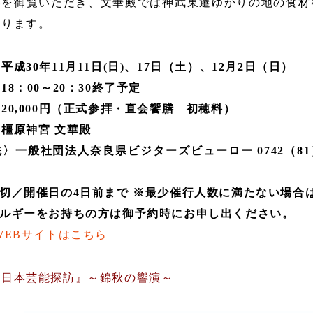
奏を御覧いただき、文華殿では神武東遷ゆかりの地の食材
おります。
平成30年11月11日(日)、17日（土）、12月2日（日）
18：00～20：30終了予定
20,000円（正式参拝・直会饗膳 初穂料）
橿原神宮 文華殿
〉一般社団法人奈良県ビジターズビューロー 0742（81）
切／開催日の4日前まで ※最少催行人数に満たない場合
レルギーをお持ちの方は御予約時にお申し出ください。
WEBサイトはこちら
『日本芸能探訪』～錦秋の響演～