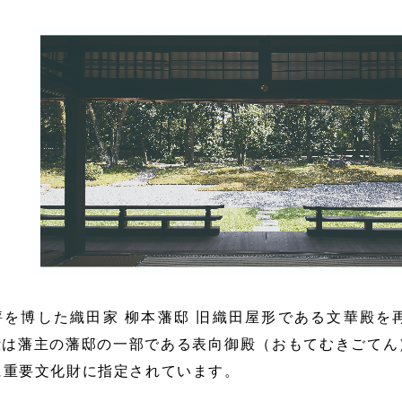
評を博した織田家 柳本藩邸 旧織田屋形である文華殿を
殿は藩主の藩邸の一部である表向御殿（おもてむきごてん
に重要文化財に指定されています。