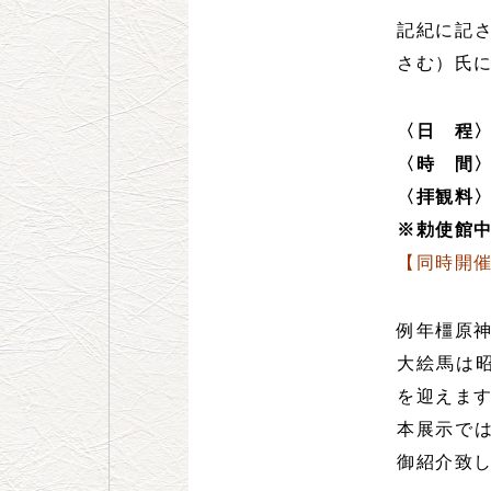
記紀に記
さむ）氏
〈日 程
〈時 間
〈拝観料
※勅使館
【同時開
例年橿原
大絵馬は昭
を迎えま
本展示で
御紹介致