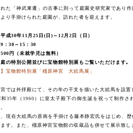
された「神武東遷」の古事に則って庭園史研究家であり作
により手掛けられた庭園が、訪れた者を迎えます。
〉
平成30年11月25日(日)～12月2日（日）
〉
9：30～15：30
〉
500円（未就学児は無料）
中庭の特別公開並びに宝物館特別展もご覧いただけます｡
催】宝物館特別展「橿原神宮 大絵馬展」
神宮では外拝殿にて、その年の干支を描いた大絵馬を設置
和35年（1960）に皇太子殿下の御生誕を祝って制作され
す。
は、現在大絵馬の原画を手掛ける藤本静宏氏をはじめ、歴
します。また、橿原神宮宝物館の収蔵品も併せて展示致し