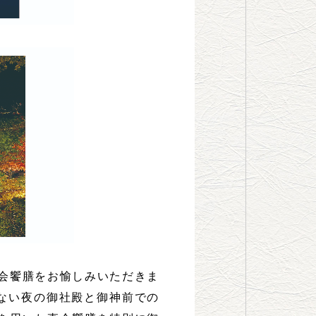
会饗膳をお愉しみいただきま
来ない夜の御社殿と御神前での