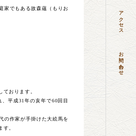
庭家でもある故森蘊（もりお
アクセス
お問い合わせ
しております。
、平成31年の亥年で60回目
代の作家が手掛けた大絵馬を
ます。