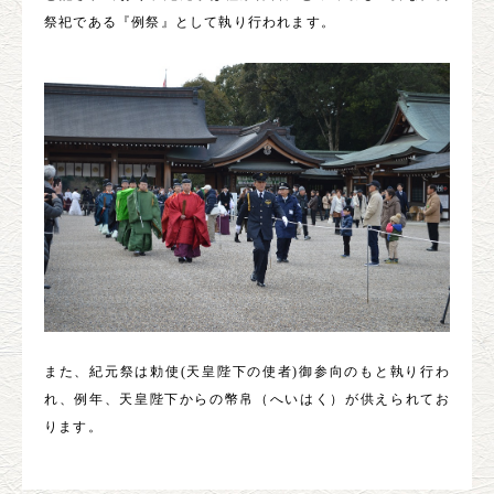
祭祀である『例祭』として執り行われます。
また、紀元祭は勅使(天皇陛下の使者)御参向のもと執り行わ
れ、例年、天皇陛下からの幣帛（へいはく）が供えられてお
ります。