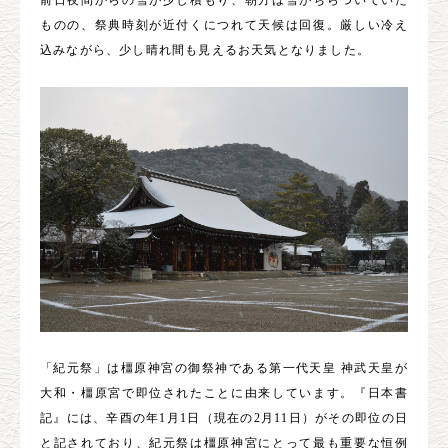
前日夜間からの雪が少し積もり、朝方は雪がちらついていた
ものの、祭典時刻が近付くにつれて天候は回復。厳しい冷え
込みながら、少し晴れ間も見えるお天気となりました。
「紀元祭」は橿原神宮の御祭神である第一代天皇 神武天皇が
大和・橿原宮で即位されたことに由来しています。『日本書
記』には、辛酉の年1月1日（現在の2月11日）がその即位の日
と記されており、紀元祭は橿原神宮にとって最も重要な恒例