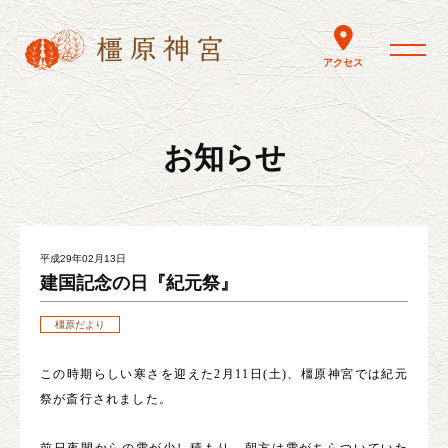
toggle nav
アクセス
お知らせ
平成29年02月13日
建国記念の日『紀元祭』
橿原だより
この時期らしい寒さを迎えた2月11日(土)、橿原神宮では紀元
祭が斎行されました。