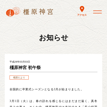
toggle nav
アクセス
お知らせ
平成28年03月03日
橿原神宮 初午祭
橿原だより
全国的に卒業式シーズンとなる3月が始まりました。
3月1日（火）は、春の訪れを感じるにはまだまだ遠く、真冬