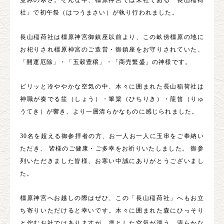
並みの寒さ。そんな中、橿原神宮では末社である「長山稲荷
社」で初午祭（はつうまさい）が執り行われました。
長山稲荷社は橿原神宮御鎮座以前より、この畝傍橿原の地に
お祀りされ橿原神宮のご造営・御鎮座をお守りされていた、
「開運厄除」・「五穀豊穣」・「商売繁盛」の神様です。
ピリッと冷ややかな空気の中、木々に囲まれた長山稲荷社は
神職が奏でる笙（しょう）・篳篥（ひちりき）・龍笛（りゅ
うてき）が響き、より一層清らかなものに感じられました。
30名を超える御参拝者の方、お一人お一人に玉串をご奉納い
ただき、 皆様のご健康・ご多幸をお祈りいたしました。 御参
列いただきました皆様、お寒い中誠にありがとうございまし
た。
橿原神宮へお越しの際はぜひ、この「長山稲荷社」へもお立
ち寄りいただけると幸いです。木々に囲まれた森にひっそり
と佇むお社ではありますが、凛とした空気が漂う、清らかな