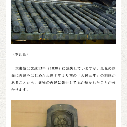
〈本瓦葺〉
大書院は文政13年（1830）に焼失していますが、鬼瓦の側
面に再建をはじめた天保７年より前の「天保三年」の刻銘が
あることから、建物の再建に先行して瓦が焼かれたことが分
かります。