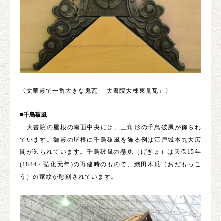
〈文華殿で一番大きな鬼瓦 「大書院大棟東鬼瓦」〉
■千鳥破風
大書院の屋根の南面中央には、三角形の千鳥破風が飾られ
ています。御殿の屋根に千鳥破風を飾る例は江戸城本丸大広
間が知られています。千鳥破風の懸魚（げぎょ）は天保15年
(1844・弘化元年)の再建時のもので、織田木瓜（おだもっこ
う）の家紋が彫刻されています。