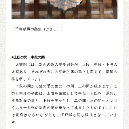
〈千鳥破風の懸魚（げぎょ）〉
■上段の間・中段の間
大書院には、対面の為の主要部分が、上段・中段・下段の
３室あり、それぞれ天井の意匠と床の高さを変えて、部屋の
格を示しています。
下段の間から鍵の手に更に二の間、三の間が続きます。こ
のＬ字形の平面は、上段を主室として中段・下段を一系列と
する対面の場と、下段を主室とし、二の間・三の間へとつづ
くもう一系列の対面の場が重なって成立したものです。これ
は規模は小さいながらも、江戸城と同じ様式となっていま
す。