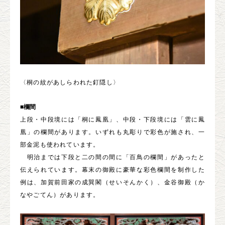
〈桐の紋があしらわれた釘隠し〉
■欄間
上段・中段境には「桐に鳳凰」、中段・下段境には「雲に鳳
凰」の欄間があります。いずれも丸彫りで彩色が施され、一
部金泥も使われています。
明治までは下段と二の間の間に「百鳥の欄間」があったと
伝えられています。幕末の御殿に豪華な彩色欄間を制作した
例は、加賀前田家の成巽閣（せいそんかく）、金谷御殿（か
なやごてん）があります。