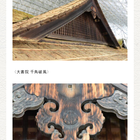
〈大書院 千鳥破風〉