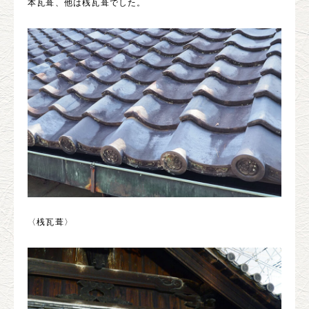
本瓦葺、他は桟瓦葺でした。
〈桟瓦葺〉