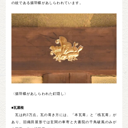
の紋である揚羽蝶があしらわれています。
〈揚羽蝶があしらわれた釘隠し〉
■瓦屋根
瓦は約3万点。瓦の葺き方には、「本瓦葺」と「桟瓦葺」が
あり、旧織田屋形では玄関の車寄と大書院の千鳥破風のみが