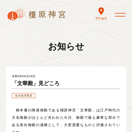
toggle nav
アクセス
お知らせ
令和4年06月16日
「文華殿」見どころ
保存修理事業
柳本藩の陣屋御殿である橿原神宮「文華殿」は江戸時代の
大名御殿がほとんど失われた今日、御殿で最も豪華な部分で
ある表向御殿の遺構として、大変貴重なものと評価されてい