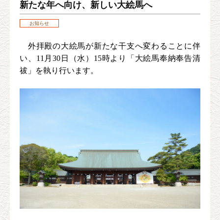
新たな年へ向け、新しい大絵馬へ
お知らせ
外拝殿の大絵馬が新たな干支へ変わることに伴
い、
11月
30
日（水）
15
時より「大絵馬奉納奉告清
祓」を執り行います。