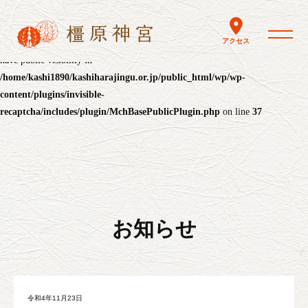
Warning
: The magic method
toggle nav
アクセス
InvisibleReCaptcha\MchLib\Plugin\MchBasePublicPlugin::__wakeup() must
have public visibility in
/home/kashi1890/kashiharajingu.or.jp/public_html/wp/wp-
content/plugins/invisible-
recaptcha/includes/plugin/MchBasePublicPlugin.php
on line
37
お知らせ
令和4年11月23日