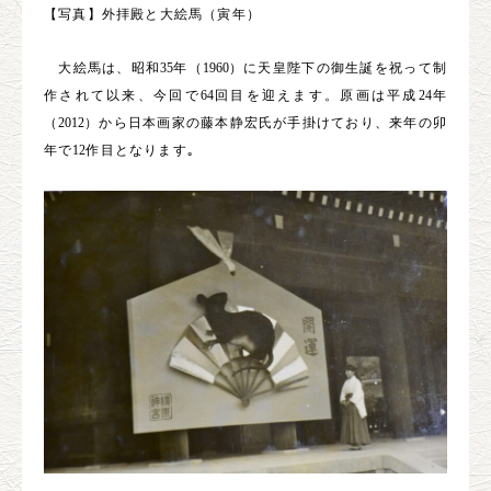
【写真】外拝殿と大絵馬（寅年）
大絵馬は、昭和
35
年（
1960
）に天皇陛下の御生誕を祝って制
作されて以来、今回で
64
回目を迎えます。原画は平成
24
年
（
2012
）から日本画家の藤本静宏氏が手掛けており、来年の卯
年で
12
作目となります｡