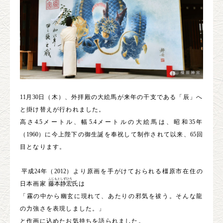
11
月
30
日（木）、外拝殿の大絵馬が来年の干支である「辰」へ
と掛け替えが行われました。
高さ
4.5
メートル、幅
5.4
メートルの大絵馬は、昭和
35
年
（
1960
）に今上陛下の御生誕を奉祝して制作されて以来、
65
回
目となります。
平成
24
年（
2012
）より原画を手がけておられる橿原市在住の
ふじもと
しずひろ
日本画家
藤本
静宏
氏は
「霧の中から幽玄に現れて、あたりの邪気を祓う。そんな龍
の力強さを表現しました。」
と作画に込めたお気持ちを語られました。